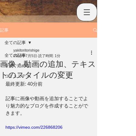
記事
全ての記事
yakitoritorishige
全ての記事
2018年7月5日
読了時間: 1分
画像・動画の追加、テキス
今すぐ始める
トのスタイルの変更
コミュニティ
最終更新: 40分前
記事に画像や動画を追加することでよ
り魅力的なブログを作成することがで
きます。
https://vimeo.com/226868206