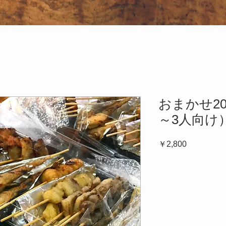
おまかせ2
～3人向け
価
￥2,800
格