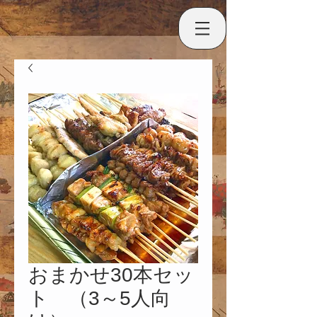
おまかせ30本セッ
ト （3～5人向