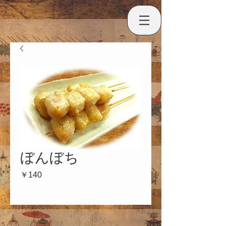
ぼんぼち
価
￥140
格