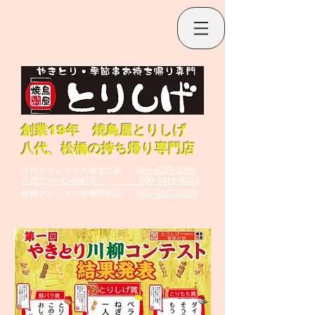
​創業19年 焼鳥屋とりしげ​
八代、松橋の持ち帰り専門店
八代ダイレックス海士江店
080-4278-0390
八代アーバン緑町店 090-3418-8024
​松橋マルショク松橋駅前店
090-4347-0939